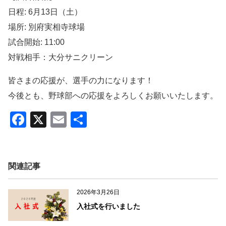
日程: 6月13日（土）
場所: 別府実相寺球場
試合開始: 11:00
対戦相手：大分サニクリーン
皆さまの応援が、選手の力になります！
今後とも、野球部への応援をよろしくお願いいたします。
F
X
E
共
a
m
有
c
ail
e
関連記事
b
2026年3月26日
o
入社式を行いました
o