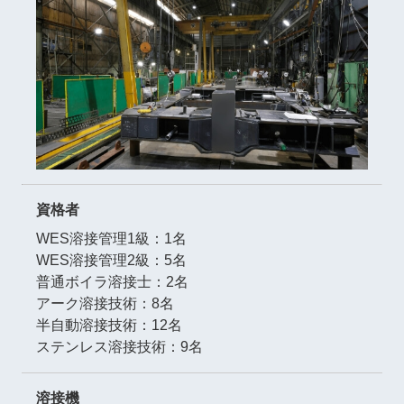
資格者
WES溶接管理1級：1名
WES溶接管理2級：5名
普通ボイラ溶接士：2名
アーク溶接技術：8名
半自動溶接技術：12名
ステンレス溶接技術：9名
溶接機