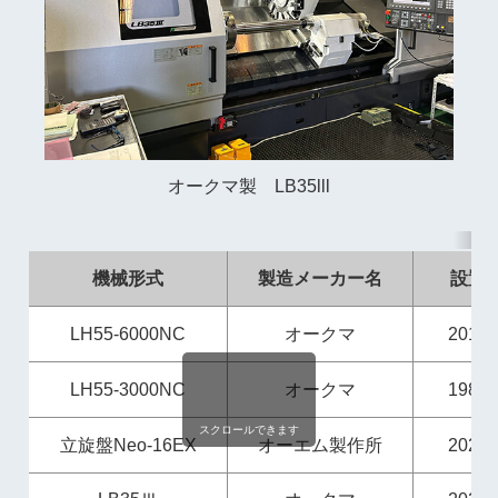
オークマ製 LB35lll
機械形式
製造メーカー名
設置
LH55-6000NC
オークマ
2016
LH55-3000NC
オークマ
1989
スクロールできます
立旋盤Neo-16EX
オーエム製作所
2022