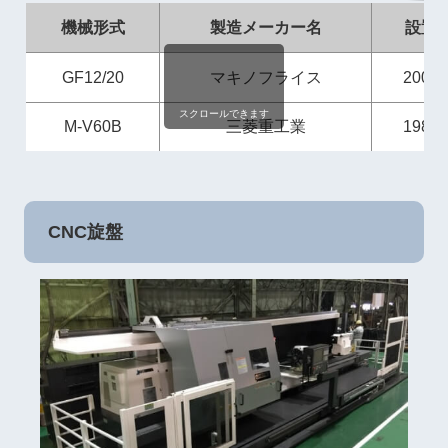
機械形式
製造メーカー名
設置
GF12/20
マキノフライス
2007
スクロールできます
M-V60B
三菱重工業
1989
CNC旋盤