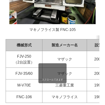
マキノフライス製 FNC-105
機械形式
製造メーカー名
設置
FJV-250
マザック
2001
（2台設置）
FJV-35/60
マザック
2001
スクロールできます
M-V70E
三菱重工業
1997
FNC-106
マキノフライス
1984