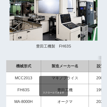
豊田工機製 FH63S
機械形式
製造メーカー名
設置
MCC2013
マキノフライス
2002
FH63S
豊田工機
1997
スクロールできます
MA-8000H
オークマ
2025