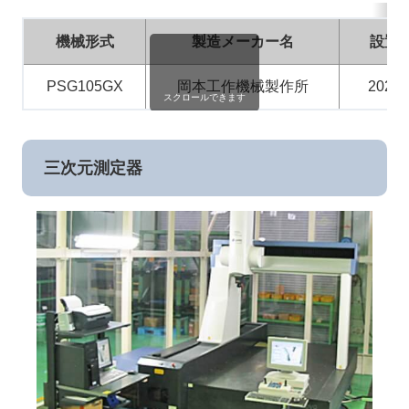
機械形式
製造メーカー名
設置
PSG105GX
岡本工作機械製作所
2021
スクロールできます
三次元測定器