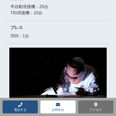
半自動溶接機：25台
TIG溶接機：10台
プレス
350t：1台
電話する
お問合せ
アクセス