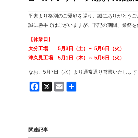
平素より格別のご愛顧を賜り、誠にありがとうご
誠に勝手ではございますが、下記の期間、業務を
【休業日】
大分工場
5月3日（土）～ 5月6日（火）
津久見工場
5月1日（木）～ 5月6日（火）
なお、5月7日（水）より通常通り営業いたします
F
X
E
共
a
m
有
c
ail
e
b
関連記事
o