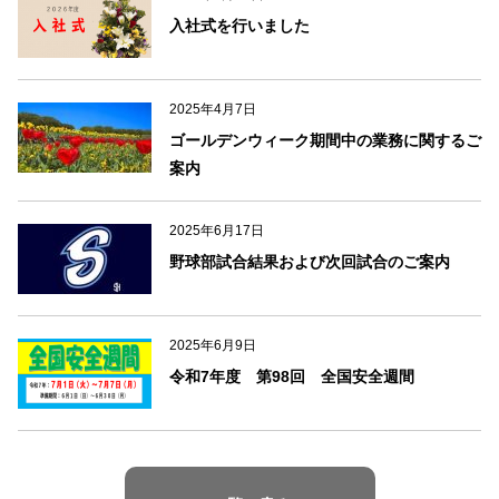
o
入社式を行いました
o
k
2025年4月7日
ゴールデンウィーク期間中の業務に関するご
案内
2025年6月17日
野球部試合結果および次回試合のご案内
2025年6月9日
令和7年度 第98回 全国安全週間