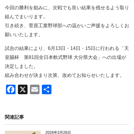
今回の勝利を励みに、次戦でも良い結果を残せるよう取り
組んでまいります。
引き続き、菅原工業野球部への温かいご声援をよろしくお
願いいたします。
試合の結果により、6月13日・14日・15日に行われる「天
皇賜杯 第81回全日本軟式野球 大分県大会」への出場が
決定しました。
組み合わせが決まり次第、改めてお知らせいたします。
F
X
E
共
a
m
有
c
ail
e
関連記事
b
2026年3月26日