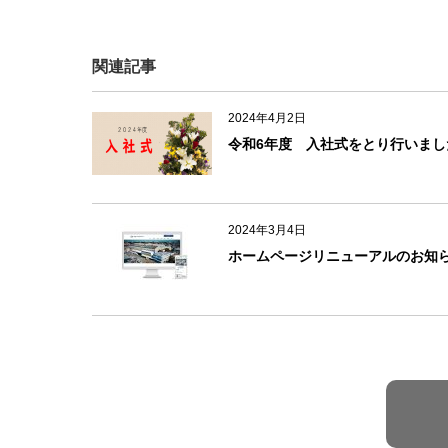
e
b
関連記事
o
o
2024年4月2日
k
令和6年度 入社式をとり行いまし
2024年3月4日
ホームページリニューアルのお知