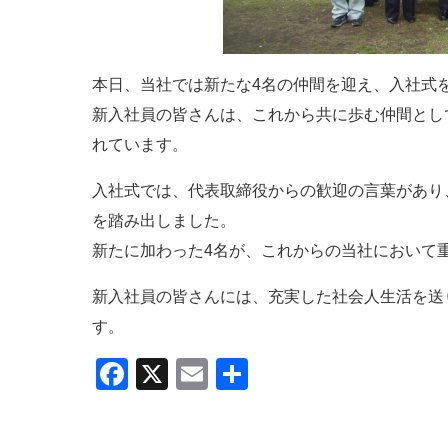
本日、当社では新たな4名の仲間を迎え、入社式
新入社員の皆さんは、これから共に歩む仲間とし
れています。
入社式では、代表取締役からの歓迎の言葉があり
を踏み出しました。
新たに加わった4名が、これからの当社において
新入社員の皆さんには、充実した社会人生活を送
す。
F
X
E
共
a
m
有
c
ail