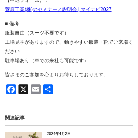
【申込フォーム】：
菅原工業(株)のセミナー／説明会 | マイナビ2027
■ 備考
服装自由（スーツ不要です）
工場見学がありますので、動きやすい服装・靴でご来場く
ださい
駐車場あり（車での来社も可能です）
皆さまのご参加を心よりお待ちしております。
F
X
E
共
a
m
有
c
ail
e
関連記事
b
2024年4月2日