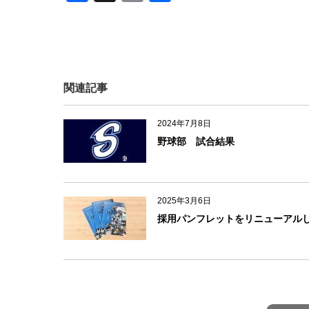
a
m
有
c
ail
e
b
関連記事
o
o
2024年7月8日
k
野球部 試合結果
2025年3月6日
採用パンフレットをリニューアル