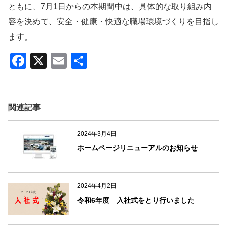
ともに、7月1日からの本期間中は、具体的な取り組み内
容を決めて、安全・健康・快適な職場環境づくりを目指し
ます。
F
X
E
共
a
m
有
c
ail
e
関連記事
b
2024年3月4日
o
ホームページリニューアルのお知らせ
o
k
2024年4月2日
令和6年度 入社式をとり行いました